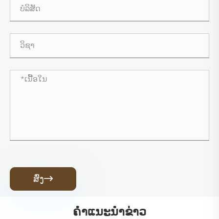
ສົ່ງ

ຄໍາແນະນໍາຂ່າວ