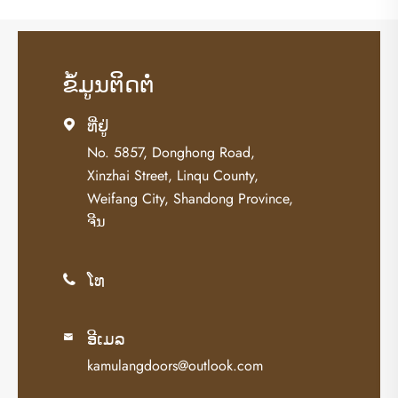
ຂໍ້​ມູນ​ຕິດ​ຕໍ່
ທີ່ຢູ່

No. 5857, Donghong Road,
Xinzhai Street, Linqu County,
Weifang City, Shandong Province,
ຈີນ
ໂທ

ອີເມລ

kamulangdoors@outlook.com