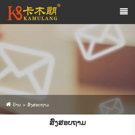
ບ້ານ
ສົ່ງສອບຖາມ
ສົ່ງສອບຖາມ