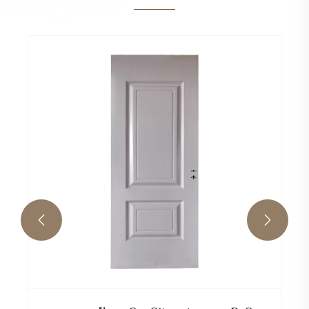
ປະຕູໄມ້ຍັງເປັນມາດຕະຖານຂອງການອອກແບບ
ເຮືອນທີ່ທັນສະໄຫມບໍ?
ເບິ່ງເພີ່ມເຕີມ >>

