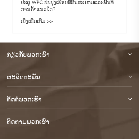
ທີ່
ກ່ຽວກັບພວກເຮົາ
ຜະລິດຕະພັນ
ຕິດ​ຕໍ່​ພວກ​ເຮົາ
ຕິດ​ຕາມ​ພວກ​ເຮົາ