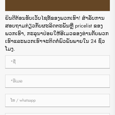
ຍິນດີຕ້ອນຮັບເວັບໄຊທ໌ຂອງພວກເຮົາ! ສໍາ​ລັບ​ການ​
ສອບ​ຖາມ​ກ່ຽວ​ກັບ​ຜະ​ລິດ​ຕະ​ພັນ​ຫຼື pricelist ຂອງ​
ພວກ​ເຮົາ​, ກະ​ລຸ​ນາ​ປ່ອຍ​ໃຫ້​ອີ​ເມວ​ຂອງ​ທ່ານ​ກັບ​ພວກ​
ເຮົາ​ແລະ​ພວກ​ເຮົາ​ຈະ​ຕິດ​ຕໍ່​ພົວ​ພັນ​ພາຍ​ໃນ 24 ຊົ່ວ​
ໂມງ​.