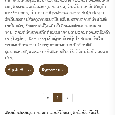
ຕ້ອງການດ້ານສຸຂະອະນາໄມ, ຄວາມປອດໄພແລະຄວາມທົນທານ
ຂອງສະພາບແວດລ້ອມທາງການແພດ, ມັນເກີນກວ່າວັດສະດຸຕົກ
ແຕ່ງທໍາມະດາ, ເປັນການແກ້ໄຂຝາແລະເພດານປະສົມປະສານ
ສໍາລັບສະຖານທີ່ທາງການແພດທີ່ປະສົມປະສານການຕໍ່ຕ້ານໄຟທີ່
ເຫນືອກວ່າ, ທົນທານຕໍ່ເຊື້ອແບັກທີເຣັຍແລະທໍາຄວາມສະອາດ
ງ່າຍ, ການຕໍ່ຕ້ານການກັດກ່ອນຂອງສານເຄມີແລະຄວາມຫມັ້ນຄົງ
ຂອງໂຄງສ້າງ. Kamulang ເປັນຜູ້ນໍາມືອາຊີບໃນປະເທດຈີນໃນ
ການຜະລິດກະດານໄຟທາງການແພດແລະນໍ້າກ້ອນທີ່ມີ
ຄຸນນະພາບສູງແລະລາຄາທີ່ເຫມາະສົມ. ຍິນດີຕ້ອນຮັບຕິດຕໍ່ພວກ
ເຮົາ.
ເບິ່ງເພີ່ມເຕີມ >>
ສົ່ງສອບຖາມ >>
«
1
»
ສະຫນັບສະຫນູນການອອກແບບທີ່ປັບແຕ່ງສໍາລັບພື້ນທີ່ທີ່ເປັນ