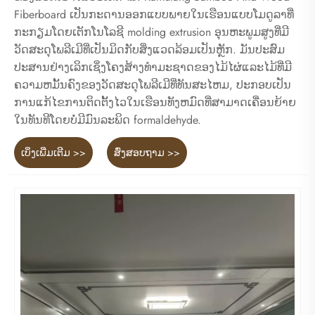
Fiberboard ເປັນກະດານອອກແບບພາຍໃນເຮືອນແບບໂມດູລາທີ່
ກະກຽມໂດຍເຕັກໂນໂລຊີ molding extrusion ອຸນຫະພູມສູງທີ່ມີ
ວັດສະດຸໂພລີເມີທີ່ເປັນມິດກັບສິ່ງແວດລ້ອມເປັນຫຼັກ. ມັນປະສົມ
ປະສານຢ່າງເລິກເຊິ່ງໂຄງສ້າງທໍາມະຊາດຂອງໄມ້ໄຜ່ແລະໄມ້ທີ່ມີ
ຄວາມຫມັ້ນຄົງຂອງວັດສະດຸໂພລີເມີທີ່ທັນສະໄຫມ, ປະກອບເປັນ
ການແກ້ໄຂການຕິດຕັ້ງໄວໃນເຮືອນທັງຫມົດທີ່ສາມາດເຄື່ອນຍ້າຍ
ໃນທັນທີໂດຍບໍ່ມີມົນລະພິດ formaldehyde.
ເບິ່ງເພີ່ມເຕີມ >>
ສົ່ງສອບຖາມ >>