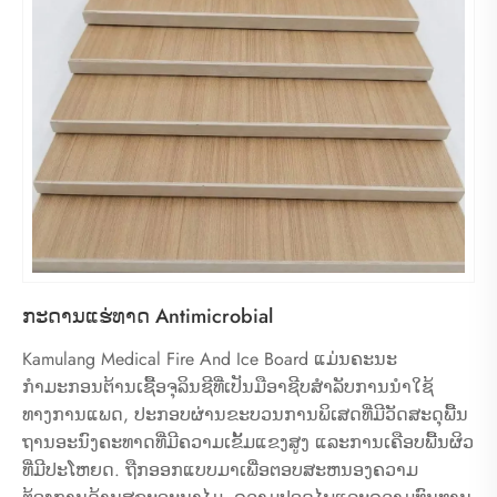
ກະດານແຮ່ທາດ Antimicrobial
Kamulang Medical Fire And Ice Board ແມ່ນຄະນະ
ກຳມະກອນຕ້ານເຊື້ອຈຸລິນຊີທີ່ເປັນມືອາຊີບສຳລັບການນຳໃຊ້
ທາງການແພດ, ປະກອບຜ່ານຂະບວນການພິເສດທີ່ມີວັດສະດຸພື້ນ
ຖານອະນົງຄະທາດທີ່ມີຄວາມເຂັ້ມແຂງສູງ ແລະການເຄືອບພື້ນຜິວ
ທີ່ມີປະໂຫຍດ. ຖືກອອກແບບມາເພື່ອຕອບສະຫນອງຄວາມ