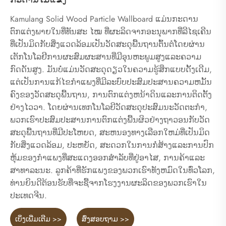
Kamulang Solid Wood Particle Wallboard ແມ່ນກະດານ
ຕົກແຕ່ງພາຍໃນທີ່ທັນສະ ໄໝ ທີ່ຜະລິດຈາກອະນຸພາກທີ່ລີໄຊເຄີນ
ທີ່ເປັນມິດກັບສິ່ງແວດລ້ອມເປັນວັດສະດຸພື້ນຖານຕົ້ນຕໍໂດຍຜ່ານ
ເຕັກໂນໂລຢີການຜະສົມຜະສານທີ່ມີອຸນຫະພູມສູງແລະຄວາມ
ກົດດັນສູງ. ມັນບໍ່ແມ່ນວັດສະດຸດຽວໃນຄວາມຮູ້ສຶກແບບດັ້ງເດີມ,
ແຕ່ເປັນການແກ້ໄຂກໍາແພງທີ່ມີລະບົບປະສົມປະສານຄວາມຫມັ້ນ
ຄົງຂອງວັດສະດຸພື້ນຖານ, ການຕົກແຕ່ງຫນ້າດິນແລະການຕິດຕັ້ງ
ຢ່າງໄວວາ. ໂດຍຜ່ານເທກໂນໂລຍີວັດສະດຸປະສົມນະວັດຕະກໍາ,
ພວກເຮົາປະສົມປະສານການຕົກແຕ່ງພື້ນຜິວຢ່າງຖາວອນກັບວັດ
ສະດຸພື້ນຖານທີ່ມີປະໂຫຍດ, ສະຫນອງທາງເລືອກໃຫມ່ທີ່ເປັນມິດ
ກັບສິ່ງແວດລ້ອມ, ປະຫຍັດ, ສະດວກໃນການກໍ່ສ້າງແລະການປົກ
ຫຸ້ມຂອງກໍາແພງທີ່ສະແດງອອກສໍາລັບທີ່ຢູ່ອາໄສ, ການຄ້າແລະ
ສາທາລະນະ. ລູກ​ຄ້າ​ທີ່​ຮັກ​ແພງ​ຂອງ​ພວກ​ເຮົາ​ທັງ​ຫມົດ​ໃນ​ທົ່ວ​ໂລກ​,
ທ່ານ​ຍິນ​ດີ​ຕ້ອນ​ຮັບ​ທີ່​ຈະ​ຊື້​ຈາກ​ໂຮງ​ງານ​ຜະ​ລິດ​ຂອງ​ພວກ​ເຮົາ​ໃນ​
ປະ​ເທດ​ຈີນ​.
ເບິ່ງເພີ່ມເຕີມ >>
ສົ່ງສອບຖາມ >>