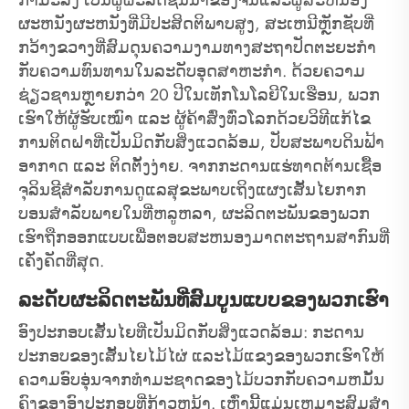
ຜະຫນັງຜະຫນັງທີ່ມີປະສິດຕິພາບສູງ, ສະເຫນີຫຼັກຊັບທີ່
ກວ້າງຂວາງທີ່ສົມດຸນຄວາມງາມທາງສະຖາປັດຕະຍະກໍາ
ກັບຄວາມທົນທານໃນລະດັບອຸດສາຫະກໍາ. ດ້ວຍຄວາມ
ຊ່ຽວຊານຫຼາຍກວ່າ 20 ປີໃນເທັກໂນໂລຍີໃນເຮືອນ, ພວກ
ເຮົາໃຫ້ຜູ້ຮັບເໝົາ ແລະ ຜູ້ຄ້າສົ່ງທົ່ວໂລກດ້ວຍວິທີແກ້ໄຂ
ການຕິດຝາທີ່ເປັນມິດກັບສິ່ງແວດລ້ອມ, ປັບສະພາບດິນຟ້າ
ອາກາດ ແລະ ຕິດຕັ້ງງ່າຍ. ຈາກກະດານແຮ່ທາດຕ້ານເຊື້ອ
ຈຸລິນຊີສໍາລັບການດູແລສຸຂະພາບເຖິງແຜງເສັ້ນໄຍກາກ
ບອນສໍາລັບພາຍໃນທີ່ຫລູຫລາ, ຜະລິດຕະພັນຂອງພວກ
ເຮົາຖືກອອກແບບເພື່ອຕອບສະຫນອງມາດຕະຖານສາກົນທີ່
ເຄັ່ງຄັດທີ່ສຸດ.
ລະດັບຜະລິດຕະພັນທີ່ສົມບູນແບບຂອງພວກເຮົາ
ອົງປະກອບເສັ້ນໄຍທີ່ເປັນມິດກັບສິ່ງແວດລ້ອມ: ກະດານ
ປະກອບຂອງເສັ້ນໄຍໄມ້ໄຜ່ ແລະໄມ້ແຂງຂອງພວກເຮົາໃຫ້
ຄວາມອົບອຸ່ນຈາກທໍາມະຊາດຂອງໄມ້ບວກກັບຄວາມຫມັ້ນ
ຄົງຂອງອົງປະກອບທີ່ກ້າວຫນ້າ. ເຫຼົ່ານີ້ແມ່ນເຫມາະສົມສໍາ