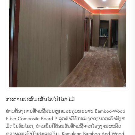
ກະດານປະສົມເສັ້ນໄຍໄມ້ໄຜ່-ໄມ້
ທ່ານ​ຕ້ອງ​ການ​ທີ່​ຈະ​ຊື້​ສ່ວນ​ຫຼຸດ​ແລະ​ຄຸນ​ນະ​ພາບ Bamboo-Wood
Fiber Composite Board ? ລູກ​ຄ້າ​ທີ່​ຮັກ​ແພງ​ຂອງ​ພວກ​ເຮົາ​ທັງ​ຫ
ມົດ​ໃນ​ທົ່ວ​ໂລກ​, ທ່ານ​ຍິນ​ດີ​ຕ້ອນ​ຮັບ​ທີ່​ຈະ​ຊື້​ຈາກ​ໂຮງ​ງານ​ຜະ​ລິດ​
ຂອງ​ພວກ​ເຮົາ​ໃນ​ປະ​ເທດ​ຈີນ​. Kamulang Bamboo And Wood