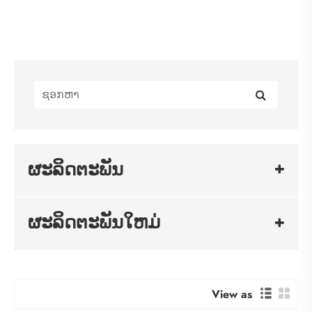
ຜະລິດຕະພັນ
ຜະລິດຕະພັນໃຫມ່
View as