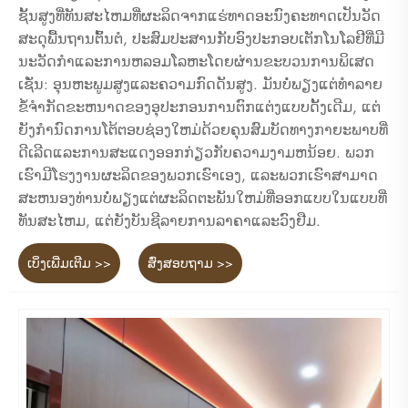
ຊັ້ນສູງທີ່ທັນສະໄຫມທີ່ຜະລິດຈາກແຮ່ທາດອະນົງຄະທາດເປັນວັດ
ສະດຸພື້ນຖານຕົ້ນຕໍ, ປະສົມປະສານກັບອົງປະກອບເຕັກໂນໂລຢີທີ່ມີ
ນະວັດກໍາແລະການຫລອມໂລຫະໂດຍຜ່ານຂະບວນການພິເສດ
ເຊັ່ນ: ອຸນຫະພູມສູງແລະຄວາມກົດດັນສູງ. ມັນບໍ່ພຽງແຕ່ທໍາລາຍ
ຂໍ້ຈໍາກັດຂະຫນາດຂອງອຸປະກອນການຕົກແຕ່ງແບບດັ້ງເດີມ, ແຕ່
ຍັງກໍານົດການໂຕ້ຕອບຊ່ອງໃຫມ່ດ້ວຍຄຸນສົມບັດທາງກາຍະພາບທີ່
ດີເລີດແລະການສະແດງອອກກ່ຽວກັບຄວາມງາມຫນ້ອຍ. ພວກ​
ເຮົາ​ມີ​ໂຮງ​ງານ​ຜະ​ລິດ​ຂອງ​ພວກ​ເຮົາ​ເອງ​, ແລະ​ພວກ​ເຮົາ​ສາ​ມາດ​
ສະ​ຫນອງ​ທ່ານ​ບໍ່​ພຽງ​ແຕ່​ຜະ​ລິດ​ຕະ​ພັນ​ໃຫມ່​ທີ່​ອອກ​ແບບ​ໃນ​ແບບ​ທີ່​
ທັນ​ສະ​ໄຫມ​, ແຕ່​ຍັງ​ບັນ​ຊີ​ລາຍ​ການ​ລາ​ຄາ​ແລະ​ວົງ​ຢືມ​.
ເບິ່ງເພີ່ມເຕີມ >>
ສົ່ງສອບຖາມ >>