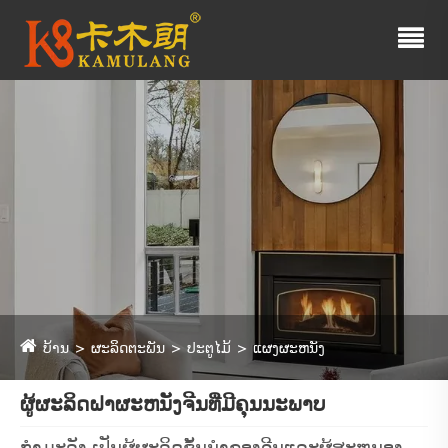
ບ້ານ
ຜະລິດຕະພັນ
ປະຕູໄມ້
ແຜງຜະຫນັງ
ຜູ້ຜະລິດຝາຜະຫນັງຈີນທີ່ມີຄຸນນະພາບ
ກຳມະລັງ ເປັນຜູ້ຜະລິດຊັ້ນນໍາຂອງຈີນແລະຜູ້ສະຫນອງ