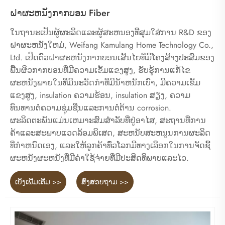
ຝາຜະຫນັງກາກບອນ Fiber
ໃນຖານະເປັນຜູ້ຜະລິດແລະຜູ້ສະຫນອງທີ່ສຸມໃສ່ການ R&D ຂອງ
ຝາຜະຫນັງໃຫມ່, Weifang Kamulang Home Technology Co.,
Ltd. ເປີດຕົວຝາຜະຫນັງກາກບອນເສັ້ນໄຍທີ່ມີໂຄງສ້າງປະສົມຂອງ
ພື້ນຜິວກາກບອນທີ່ມີຄວາມເຂັ້ມແຂງສູງ, ຮັບຮູ້ການແກ້ໄຂ
ຜະຫນັງພາຍໃນທີ່ມີນະວັດກໍາທີ່ມີນ້ໍາຫນັກເບົາ, ມີຄວາມເຂັ້ມ
ແຂງສູງ, insulation ຄວາມຮ້ອນ, insulation ສຽງ, ຄວາມ
ທົນທານຕໍ່ຄວາມຊຸ່ມຊື່ນແລະການຕໍ່ຕ້ານ corrosion.
ຜະລິດຕະພັນແມ່ນເຫມາະສົມສໍາລັບທີ່ຢູ່ອາໄສ, ສະຖານທີ່ການ
ຄ້າແລະສະພາບແວດລ້ອມພິເສດ, ສະຫນັບສະຫນູນການຜະລິດ
ທີ່ກໍາຫນົດເອງ, ແລະໃຫ້ລູກຄ້າທົ່ວໂລກມີທາງເລືອກໃນການຈັດຊື້
ຜະຫນັງຜະຫນັງທີ່ມີຄ່າໃຊ້ຈ່າຍທີ່ມີປະສິດທິພາບແລະໄວ.
ເບິ່ງເພີ່ມເຕີມ >>
ສົ່ງສອບຖາມ >>