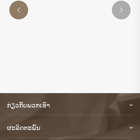


ກະດານແຮ່ທາດ Antimicrobial ປັບປຸງສຸຂະອະນາ
ໄມແລະຄວາມທົນທານໃນພື້ນທີ່ທີ່ທັນສະໄຫມແນວ
ໃດ
ເບິ່ງເພີ່ມເຕີມ >>
ກ່ຽວກັບພວກເຮົາ
ຜະລິດຕະພັນ