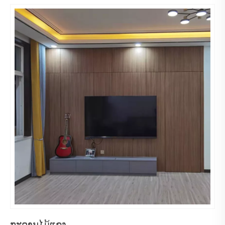
ກະດານໄມ້ແຂງ