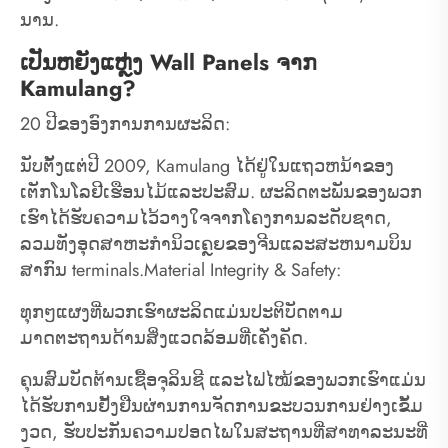
ນານ.
ເປັນຫຍັງແຫຼ່ງ Wall Panels ຈາກ
Kamulang?
20 ປີຂອງອົງການການຜະລິດ:
ນັບຕັ້ງແຕ່ປີ 2009, Kamulang ໄດ້ຢູ່ໃນແຖວຫນ້າຂອງ
ເຕັກໂນໂລຢີເຮືອນໄມ້ແລະປະສົມ. ຜະລິດຕະພັນຂອງພວກ
ເຮົາໄດ້ຮັບຄວາມໄວ້ວາງໃຈຈາກໂຄງການລະດັບຊາດ,
ລວມທັງອຸດສາຫະກໍານິວເຄຼຍຂອງຈີນແລະສະຫນາມບິນ
ສາກົນ terminals.Material Integrity & Safety:
ທຸກໆແຜງທີ່ພວກເຮົາຜະລິດແມ່ນປະຕິບັດຕາມ
ມາດຕະຖານດ້ານສິ່ງແວດລ້ອມທີ່ເຄັ່ງຄັດ.
ຄຸນສົມບັດຕ້ານເຊື້ອຈຸລິນຊີ ແລະໄຟໄໝ້ຂອງພວກເຮົາແມ່ນ
ໄດ້ຮັບການຢັ້ງຢືນຜ່ານການຈັດການຂະບວນການຢ່າງເຂັ້ມ
ງວດ, ຮັບປະກັນຄວາມປອດໄພໃນສະຖານທີ່ສາທາລະນະທີ່