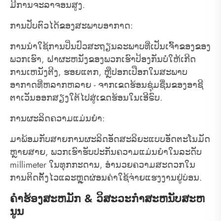
ມີການຈະລາຈອນສູງ.
ການປັບຕົວໄດ້ຂອງສະພາບອາກາດ:
ການນໍາໃຊ້ການປິ່ນປົວສະຖຽນລະພາບທີ່ເປັນເຈົ້າຂອງຂອງ
ພວກເຮົາ, ຝາຜະຫນັງຂອງພວກເຮົາປ້ອງກັນບໍ່ໃຫ້ເກີດ
ການເຫນັງຕີງ, ຮອຍແຕກ, ຫຼືປອກເປືອກໃນສະພາບ
ອາກາດທີ່ຫລາກຫລາຍ - ຈາກເຂດຮ້ອນຊຸ່ມຊື່ນຂອງອາຊີ
ຕາເວັນອອກສຽງໃຕ້ໄປສູ່ເຂດຮ້ອນໃນເອີຣົບ.
ການຜະລິດຄວາມແມ່ນຍໍາ:
ມາພ້ອມກັບສາຍການຜະລິດອັດສະລິຍະແບບອັດຕະໂນມັດ
ຫຼາຍສາຍ, ພວກເຮົາຮັບປະກັນຄວາມແມ່ນຍໍາໃນລະດັບ
millimeter ໃນທຸກກະດານ, ອໍານວຍຄວາມສະດວກໃນ
ການຕິດຕັ້ງໄວແລະຫຼຸດຜ່ອນຄ່າໃຊ້ຈ່າຍແຮງງານຢູ່ບ່ອນ.
ຄໍາຮ້ອງສະຫມັກ & ວິສະວະກໍາສະຫນັບສະຫ
ນູນ