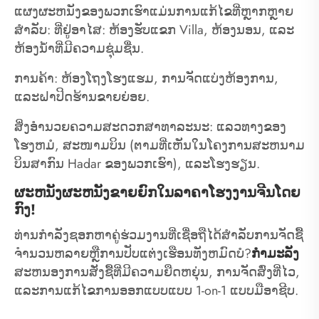
ແຜງຜະຫນັງຂອງພວກເຮົາແມ່ນການແກ້ໄຂທີ່ຫຼາກຫຼາຍ
ສໍາລັບ: ທີ່ຢູ່ອາໄສ: ຫ້ອງຮັບແຂກ Villa, ຫ້ອງນອນ, ແລະ
ຫ້ອງນ້ໍາທີ່ມີຄວາມຊຸ່ມຊື່ນ.
ການຄ້າ: ຫ້ອງໂຖງໂຮງແຮມ, ການຈັດແບ່ງຫ້ອງການ,
ແລະຝາປິດຮ້ານຂາຍຍ່ອຍ.
ສິ່ງອໍານວຍຄວາມສະດວກສາທາລະນະ: ແລວທາງຂອງ
ໂຮງຫມໍ, ສະໜາມບິນ (ຕາມທີ່ເຫັນໃນໂຄງການສະຫນາມ
ບິນສາກົນ Hadar ຂອງພວກເຮົາ), ແລະໂຮງຮຽນ.
ຜະຫນັງຜະຫນັງຂາຍຍົກໃນລາຄາໂຮງງານຈີນໂດຍ
ກົງ!
ທ່ານກໍາລັງຊອກຫາຄູ່ຮ່ວມງານທີ່ເຊື່ອຖືໄດ້ສໍາລັບການຈັດຊື້
ຈໍານວນຫລາຍຫຼືການປັບແຕ່ງເຮືອນທັງຫມົດບໍ?
ກຳມະລັງ
ສະຫນອງການສັ່ງຊື້ທີ່ມີຄວາມຍືດຫຍຸ່ນ, ການຈັດສົ່ງທີ່ໄວ,
ແລະການແກ້ໄຂການອອກແບບແບບ 1-on-1 ແບບມືອາຊີບ.