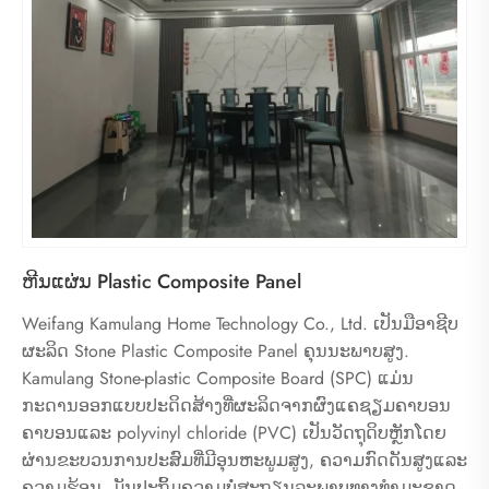
ຫີນແຜ່ນ Plastic Composite Panel
Weifang Kamulang Home Technology Co., Ltd. ເປັນມືອາຊີບ
ຜະລິດ Stone Plastic Composite Panel ຄຸນນະພາບສູງ.
Kamulang Stone-plastic Composite Board (SPC) ແມ່ນ
ກະດານອອກແບບປະດິດສ້າງທີ່ຜະລິດຈາກຜົງແຄຊຽມຄາບອນ
ຄາບອນແລະ polyvinyl chloride (PVC) ເປັນວັດຖຸດິບຫຼັກໂດຍ
ຜ່ານຂະບວນການປະສົມທີ່ມີອຸນຫະພູມສູງ, ຄວາມກົດດັນສູງແລະ
ຄວາມຮ້ອນ. ມັນປະຖິ້ມຄວາມບໍ່ສະຖຽນລະພາບທາງທໍາມະຊາດ