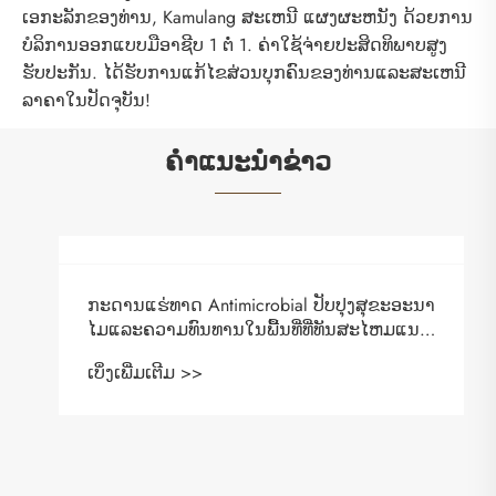
ເອກະລັກຂອງທ່ານ, Kamulang ສະເຫນີ ແຜງຜະຫນັງ ດ້ວຍການ
ບໍລິການອອກແບບມືອາຊີບ 1 ຕໍ່ 1. ຄ່າໃຊ້ຈ່າຍປະສິດທິພາບສູງ
ຮັບປະກັນ. ໄດ້ຮັບການແກ້ໄຂສ່ວນບຸກຄົນຂອງທ່ານແລະສະເຫນີ
ລາຄາໃນປັດຈຸບັນ!
ຄໍາແນະນໍາຂ່າວ