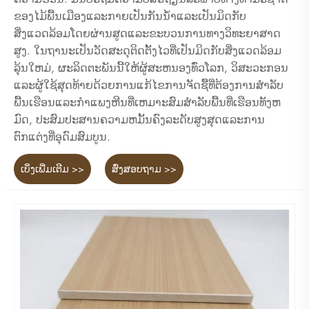
ຂອງໄມ້ພື້ນເມືອງແລະກາຍເປັນກັນນ້ໍາແລະເປັນມິດກັບ
ສິ່ງແວດລ້ອມໂດຍຜ່ານສູດແລະຂະບວນການທາງວິທະຍາສາດ
ສູງ. ໃນຖານະເປັນວັດສະດຸຕິດຕັ້ງໄວທີ່ເປັນມິດກັບສິ່ງແວດລ້ອມ
ລຸ້ນໃຫມ່, ຜະລິດຕະພັນນີ້ໃຫ້ຜູ້ສະຫນອງທົ່ວໂລກ, ວິສະວະກອນ
ແລະຜູ້ໃຊ້ສຸດທ້າຍດ້ວຍການແກ້ໄຂການຈັດຊື້ທີ່ຕ້ອງການສໍາລັບ
ພື້ນເຮືອນແລະກໍາແພງຫີນທີ່ເຫມາະສົມສໍາລັບພື້ນທີ່ເຮືອນທັງຫ
ມົດ, ປະສົມປະສານຄວາມຫມັ້ນຄົງລະດັບສູງສຸດແລະການ
ຕົກແຕ່ງທີ່ອຸດົມສົມບູນ.
ເບິ່ງເພີ່ມເຕີມ >>
ສົ່ງສອບຖາມ >>