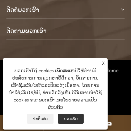
ຕິດ​ຕໍ່​ພວກ​ເຮົາ
ຕິດ​ຕາມ​ພວກ​ເຮົາ
X
ສະຫງວນລິຂະສິດ © 2026 Weifang Kamulang Home
ພວກເຮົາໃຊ້ cookies ເພື່ອສະເຫນີໃຫ້ທ່ານມີ
Technology Co., Ltd. All Rights Reserved.
ປະສົບການການຊອກຫາທີ່ດີກວ່າ, ວິເຄາະການ
ເຂົ້າຊົມເວັບໄຊທ໌ແລະປັບແຕ່ງເນື້ອຫາ. ໂດຍການ
ນໍາໃຊ້ເວັບໄຊທ໌ນີ້, ທ່ານຕົກລົງເຫັນດີກັບການນໍາໃຊ້
cookies ຂອງພວກເຮົາ.
ນະໂຍບາຍຄວາມເປັນ
Links
Sitemap
RSS
XML
ສ່ວນຕົວ
ນະໂຍບາຍຄວາມເປັນສ່ວນຕົວ
ປະຕິເສດ
ຍອມຮັບ


