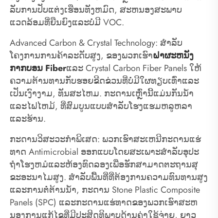
ລັບການປັບແຕ່ງເຮືອນທັງຫມົດ, ສະຫນອງສະພາບ
ແວດລ້ອມທີ່ຍືນຍົງແລະບໍ່ມີ VOC.
Advanced Carbon & Crystal Technology: ສໍາລັບ
ໂຄງການການຄ້າລະດັບສູງ, ຂອງພວກເຮົາ
ຝາຜະຫນັງ
ກາກບອນ Fiber
ແລະ Crystal Carbon Fiber Panels ໃຫ້
ຄວາມຕ້ານທານກັບຮອຍຂີດຂ່ວນທີ່ບໍ່ມີໃຜທຽບເທົ່າແລະ
ເປັນເງົາງາມ, ທັນສະໄຫມ. ກະດານເຫຼົ່ານີ້ແມ່ນກັນນ້ໍາ
ແລະໄຟໄຫມ້, ທີ່ສົມບູນແບບສໍາລັບໂຮງແຮມຫລູຫລາ
ແລະຮ້ານ.
ກະດານວິສະວະກໍາພິເສດ: ພວກເຮົາສະເຫນີກະດານແຮ່
ທາດ Antimicrobial ອອກແບບໂດຍສະເພາະສໍາລັບອຸປະ
ຖໍາໂຮງຫມໍແລະຫ້ອງທົດລອງເພື່ອຮັກສາມາດຕະຖານສຸ
ຂະອະນາໄມສູງ. ສໍາລັບພື້ນທີ່ທີ່ຕ້ອງການຄວາມທົນທານສູງ
ແລະການຕໍ່ຕ້ານນ້ໍາ, ກະດານ Stone Plastic Composite
Panels (SPC) ແລະກະດານແຮ່ທາດຂອງພວກເຮົາສະຫ
ນອງການແກ້ໄຂທີ່ມີປະສິດທິພາບດ້ານຄ່າໃຊ້ຈ່າຍ, ຍາວ