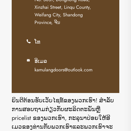
Xinzhai Street, Linqu County,
Weifang City, Shandong
Province, ຈີນ
ໂທ

ອີເມລ

kamulangdoors@outlook.com
ຍິນດີຕ້ອນຮັບເວັບໄຊທ໌ຂອງພວກເຮົາ! ສໍາ​ລັບ​
ການ​ສອບ​ຖາມ​ກ່ຽວ​ກັບ​ຜະ​ລິດ​ຕະ​ພັນ​ຫຼື
pricelist ຂອງ​ພວກ​ເຮົາ​, ກະ​ລຸ​ນາ​ປ່ອຍ​ໃຫ້​ອີ​
ເມວ​ຂອງ​ທ່ານ​ກັບ​ພວກ​ເຮົາ​ແລະ​ພວກ​ເຮົາ​ຈະ​