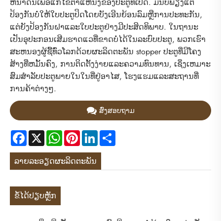
ຫນ້າດິນເພື່ອແກ້ໄຂຕໍາແຫນ່ງຂອງປະຕູທີ່ເປີດ. ມັນບໍ່ພຽງແຕ່
ປ້ອງກັນບໍ່ໃຫ້ໃບປະຕູປິດໂດຍບັງເອີນຍ້ອນລົມຫຼືການປະທະກັນ,
ແຕ່ຍັງປ້ອງກັນຝາແລະໃບປະຕູຢ່າງມີປະສິດທິພາບ. ໃນຖານະ
ເປັນອຸປະກອນເສີມຮາດແວທີ່ຂາດບໍ່ໄດ້ໃນລະບົບປະຕູ, ພວກເຮົາ
ສະຫນອງຜູ້ຊື້ທົ່ວໂລກດ້ວຍຜະລິດຕະພັນ stopper ປະຕູທີ່ມີໂຄງ
ສ້າງທີ່ຫມັ້ນຄົງ, ການຕິດຕັ້ງງ່າຍແລະຄວາມທົນທານ, ເຊິ່ງເຫມາະ
ສົມສໍາລັບປະຕູພາຍໃນໃນທີ່ຢູ່ອາໄສ, ໂຮງແຮມແລະສະຖານທີ່
ການຄ້າຕ່າງໆ.
ສົ່ງສອບຖາມ
Facebook
X
WhatsApp
Pinterest
LinkedIn
Share
ລາຍ​ລະ​ອຽດ​ຜະ​ລິດ​ຕະ​ພັນ
ຂໍ້ໄດ້ປຽບຫຼັກ