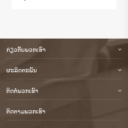
ກ່ຽວກັບພວກເຮົາ
ຜະລິດຕະພັນ
ຕິດ​ຕໍ່​ພວກ​ເຮົາ
ຕິດ​ຕາມ​ພວກ​ເຮົາ