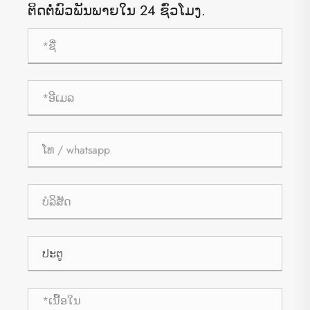
ຕິດ​ຕໍ່​ພົວ​ພັນ​ພາຍ​ໃນ 24 ຊົ່ວ​ໂມງ​.