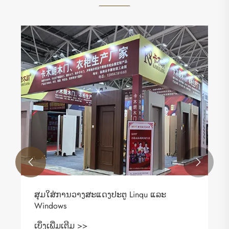


ສຸມໃສ່ການວາງສະແດງປະຕູ Linqu ແລະ
Windows
ເບິ່ງເພີ່ມເຕີມ >>