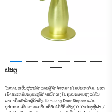
ປະຕູ
ໃນຖານະເປັນຜູ້ຜະລິດແລະຜູ້ຈັດຈໍາຫນ່າຍໃນປະເທດຈີນ, ພວກ
ເຮົາສະເຫນີປະຕູປະຕູທີ່ກໍາຫນົດເອງໃນຄຸນນະພາບສູງແຕ່ໃນ
ລາຄາຖືກສໍາລັບຜູ້ຄ້າສົ່ງ. Kamulang Door Stopper ແມ່ນ
ອຸປະກອນເສີມຮາດແວທີ່ປະຕິບັດໄດ້ທີ່ຕິດຕັ້ງຢູ່ໃນໃບປະຕູຫຼືຝາ /