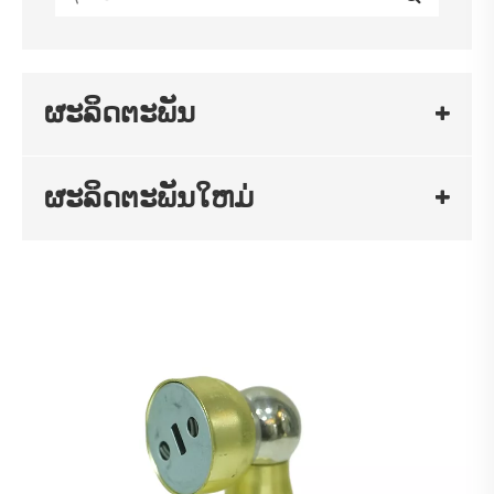
ຜະລິດຕະພັນ
ຜະລິດຕະພັນໃຫມ່