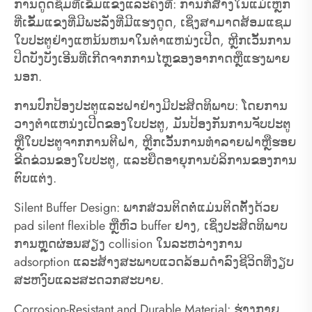
ການດູດຊຶມທີ່ເຂັ້ມແຂງແລະຄົງທີ່: ການກໍ່ສ້າງໃນແມ່ເຫຼັກ
ທີ່ເຂັ້ມແຂງທີ່ມີພະລັງທີ່ມີແຮງດູດ, ເຊິ່ງສາມາດສ້ອມແຊມ
ໃບປະຕູຢ່າງແຫນ້ນຫນາໃນຕໍາແຫນ່ງເປີດ, ຫຼີກເວັ້ນການ
ປິດບັງບັງເອີນທີ່ເກີດຈາກການໄຫຼຂອງອາກາດຫຼືແຮງພາຍ
ນອກ.
ການປົກປ້ອງປະຕູແລະຝາຢ່າງມີປະສິດທິພາບ: ໂດຍການ
ວາງຕໍາແຫນ່ງເປີດຂອງໃບປະຕູ, ມັນປ້ອງກັນການຈັບປະຕູ
ຫຼືໃບປະຕູຈາກການຕີຝາ, ຫຼີກເວັ້ນການທໍາລາຍຝາຫຼືຮອຍ
ຂີດຂ່ວນຂອງໃບປະຕູ, ແລະຍືດອາຍຸການບໍລິການຂອງການ
ຕົບແຕ່ງ.
Silent Buffer Design: ພາກສ່ວນຕິດຕໍ່ແມ່ນຕິດຕັ້ງດ້ວຍ
pad silent flexible ຫຼືຫົວ buffer ຢາງ, ເຊິ່ງປະສິດທິພາບ
ການຫຼຸດຜ່ອນສຽງ collision ໃນລະຫວ່າງການ
adsorption ແລະສ້າງສະພາບແວດລ້ອມດໍາລົງຊີວິດທີ່ງຽບ
ສະຫງົບແລະສະດວກສະບາຍ.
Corrosion-Resistant and Durable Material: ຮ່າງກາຍ