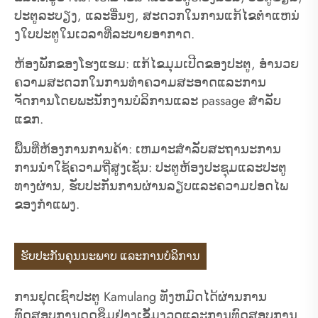
ປະຕູລະບຽງ, ແລະອື່ນໆ, ສະດວກໃນການແກ້ໄຂຕໍາແຫນ່
ງໃບປະຕູໃນເວລາທີ່ລະບາຍອາກາດ.
ຫ້ອງພັກຂອງໂຮງແຮມ: ແກ້ໄຂມຸມເປີດຂອງປະຕູ, ອໍານວຍ
ຄວາມສະດວກໃນການທໍາຄວາມສະອາດແລະການ
ຈັດການໂດຍພະນັກງານບໍລິການແລະ passage ສໍາລັບ
ແຂກ.
ພື້ນທີ່ຫ້ອງການການຄ້າ: ເຫມາະສໍາລັບສະຖານະການ
ການນໍາໃຊ້ຄວາມຖີ່ສູງເຊັ່ນ: ປະຕູຫ້ອງປະຊຸມແລະປະຕູ
ທາງຜ່ານ, ຮັບປະກັນການຜ່ານລຽບແລະຄວາມປອດໄພ
ຂອງກໍາແພງ.
ຮັບປະກັນຄຸນນະພາບ ແລະການບໍລິການ
ການຢຸດເຊົາປະຕູ Kamulang ທັງຫມົດໄດ້ຜ່ານການ
ທົດສອບການດູດຊຶມຢ່າງເຂັ້ມງວດແລະການທົດສອບການ