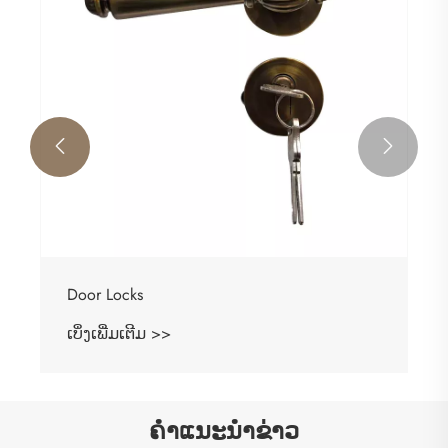


Door Locks
ເບິ່ງເພີ່ມເຕີມ >>
ຄໍາແນະນໍາຂ່າວ