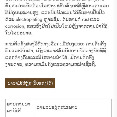
ຕົ້ນຕໍແມ່ນເຮັດດ້ວຍໂລຫະປະສົມສັງກະສີຫຼືສະແຕນເລດ
ທີ່ມີຄຸນນະພາບສູງ, ແລະພື້ນຜິວແມ່ນໄດ້ຮັບການປິ່ນປົວ
ດ້ວຍ electroplating ຫຼາຍຊັ້ນ, ທົນທານຕໍ່ rust ແລະ
corrosion, ແລະຍັງສົດໃສເປັນໃຫມ່ຫຼັງຈາກການນໍາໃຊ້
ໃນໄລຍະຍາວ.
ການຕິດຕັ້ງສອງວິທີທາງເລືອກ: ມີສອງແບບ: ການຕິດຕັ້ງ
ພື້ນແລະຕິດຝາ, ເຊິ່ງເຫມາະສົມກັບການຈັດວາງພື້ນທີ່ທີ່
ແຕກຕ່າງກັນແລະນິໄສການນໍາໃຊ້, ມີການຕິດຕັ້ງ
ງ່າຍດາຍ, ຄວາມຫມັ້ນຄົງແລະຄວາມຫນ້າເຊື່ອຖື.
ພາຣາມິເຕີຫຼັກ (ປັບແຕ່ງໄດ້)
ລາຍການພາ
ລາຍລະອຽດສະເພາະ
ລາມິເຕີ