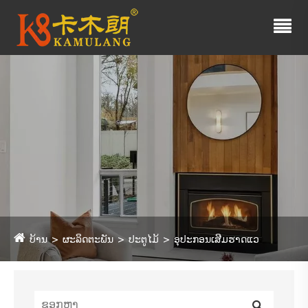
ບ້ານ
ຜະລິດຕະພັນ
ປະຕູໄມ້
ອຸປະກອນເສີມຮາດແວ