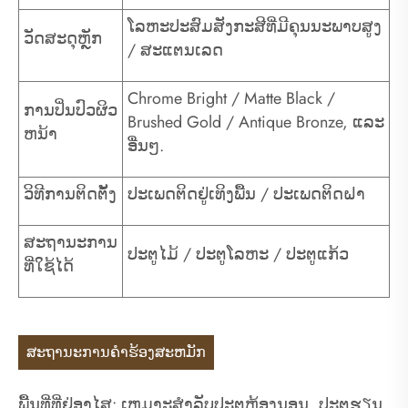
ໂລຫະປະສົມສັງກະສີທີ່ມີຄຸນນະພາບສູງ
ວັດສະດຸຫຼັກ
/ ສະແຕນເລດ
Chrome Bright / Matte Black /
ການປິ່ນປົວຜິວ
Brushed Gold / Antique Bronze, ແລະ
ຫນ້າ
ອື່ນໆ.
ວິທີການຕິດຕັ້ງ
ປະເພດຕິດຢູ່ເທິງພື້ນ / ປະເພດຕິດຝາ
ສະຖານະການ
ປະຕູໄມ້ / ປະຕູໂລຫະ / ປະຕູແກ້ວ
ທີ່ໃຊ້ໄດ້
ສະຖານະການຄໍາຮ້ອງສະຫມັກ
ພື້ນທີ່ທີ່ຢູ່ອາໄສ: ເຫມາະສໍາລັບປະຕູຫ້ອງນອນ, ປະຕູຮຽນ,