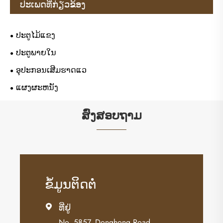
ປະເພດທີ່ກ່ຽວຂ້ອງ
ປະຕູໄມ້ແຂງ
ປະຕູພາຍໃນ
ອຸປະກອນເສີມຮາດແວ
ແຜງຜະຫນັງ
ສົ່ງສອບຖາມ
ຂໍ້​ມູນ​ຕິດ​ຕໍ່
ທີ່ຢູ່

No. 5857, Donghong Road,