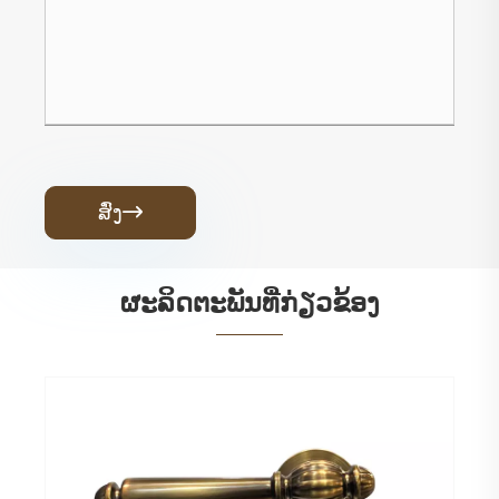
ສົ່ງ

ຜະ​ລິດ​ຕະ​ພັນ​ທີ່​ກ່ຽວ​ຂ້ອງ