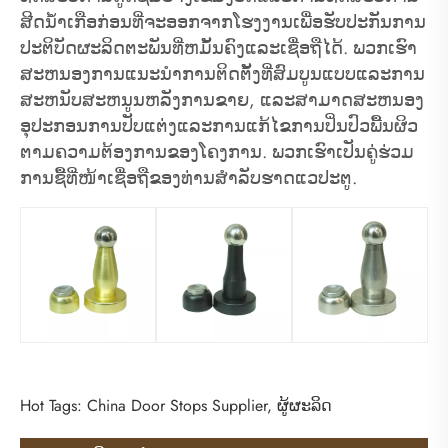
ສີດນ້ໍາເກືອກ່ອນທີ່ຈະອອກຈາກໂຮງງານເພື່ອຮັບປະກັນການ
ປະຕິບັດຜະລິດຕະພັນທີ່ຫມັ້ນຄົງແລະເຊື່ອຖືໄດ້. ພວກເຮົາ
ສະຫນອງການແນະນໍາການຕິດຕັ້ງທີ່ສົມບູນແບບແລະການ
ສະຫນັບສະຫນູນຫລັງການຂາຍ, ແລະສາມາດສະຫນອງ
ອຸປະກອນການປັບແຕ່ງແລະການແກ້ໄຂການປິ່ນປົວພື້ນຜິວ
ຕາມຄວາມຕ້ອງການຂອງໂຄງການ. ພວກເຮົາເປັນຄູ່ຮ່ວມ
ການຊື້ທີ່ໜ້າເຊື່ອຖືຂອງທ່ານສຳລັບຮາດແວປະຕູ.
Hot Tags: China Door Stops Supplier, ຜູ້ຜະລິດ