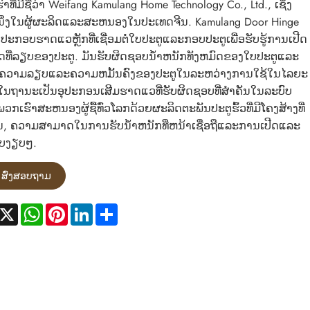
າທີ່ມີຊື່ວ່າ Weifang Kamulang Home Technology Co., Ltd., ເຊິ່ງ
ນຶ່ງໃນຜູ້ຜະລິດແລະສະຫນອງໃນປະເທດຈີນ. Kamulang Door Hinge
ງປະກອບຮາດແວຫຼັກທີ່ເຊື່ອມຕໍ່ໃບປະຕູແລະກອບປະຕູເພື່ອຮັບຮູ້ການເປີດ
ດທີ່ລຽບຂອງປະຕູ. ມັນຮັບຜິດຊອບນ້ໍາຫນັກທັງຫມົດຂອງໃບປະຕູແລະ
ດຄວາມລຽບແລະຄວາມຫມັ້ນຄົງຂອງປະຕູໃນລະຫວ່າງການໃຊ້ໃນໄລຍະ
ໃນຖານະເປັນອຸປະກອນເສີມຮາດແວທີ່ຮັບຜິດຊອບທີ່ສໍາຄັນໃນລະບົບ
ພວກເຮົາສະຫນອງຜູ້ຊື້ທົ່ວໂລກດ້ວຍຜະລິດຕະພັນປະຕູຮົ້ວທີ່ມີໂຄງສ້າງທີ່
ນ, ຄວາມສາມາດໃນການຮັບນ້ໍາຫນັກທີ່ຫນ້າເຊື່ອຖືແລະການເປີດແລະ
ບງຽບໆ.
ສົ່ງສອບຖາມ
acebook
X
WhatsApp
Pinterest
LinkedIn
Share