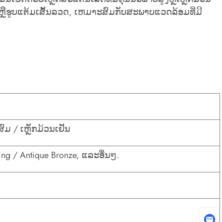
ັ້ນຫຼືຮູບແຕ້ມເສັ້ນລວດ, ເຫມາະສົມກັບສະພາບແວດລ້ອມທີ່ມີ
 / ເຫຼັກມ້ວນເຢັນ
ng / Antique Bronze, ແລະອື່ນໆ.