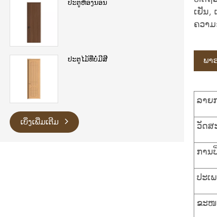
ປະຕູຫ້ອງນອນ
ເຢັນ,
ຄວາມຊ
ປະຕູໄມ້ທີ່ບໍ່ມີສີ
ພາຣາ
ລາຍກ
ເບິ່ງເພີ່ມເຕີມ
ວັດສະ
ການປິ
ປະເພດ
ຂະໜ