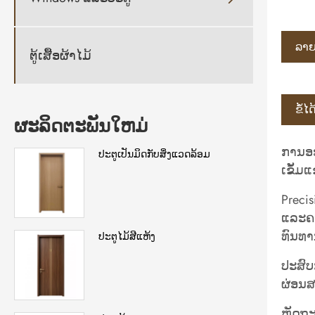
ລາຍ​
ຕູ້ເສື້ອຜ້າໄມ້
ຂໍ້ໄ
ຜະລິດຕະພັນໃຫມ່
ການອອ
ປະຕູເປັນມິດກັບສິ່ງແວດລ້ອມ
ເຂັ້ມ
Precis
ແລະ​ຄ
ທົນທາ
ປະຕູໄມ້ສີແຫ້ງ
ປະສົບກ
ຜ່ອນສ
ຫັດຖະ