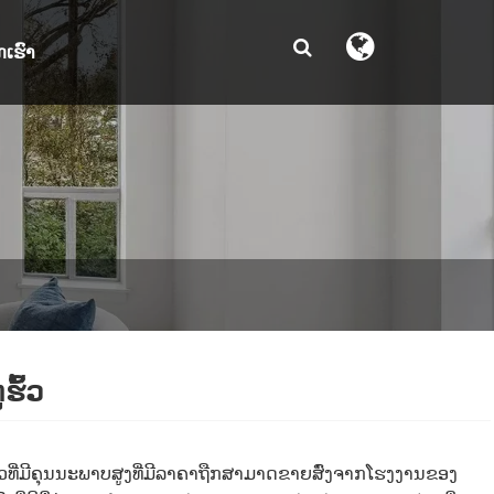
ກເຮົາ
ຮົ້ວ
ົ້ວທີ່ມີຄຸນນະພາບສູງທີ່ມີລາຄາຖືກສາມາດຂາຍສົ່ງຈາກໂຮງງານຂອງ