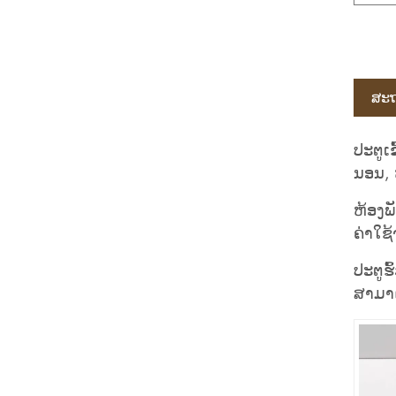
ສະຖ
ປະຕູເ
ນອນ, 
ຫ້ອງພ
ຄ່າໃຊ
ປະຕູຮ
ສາມາດ