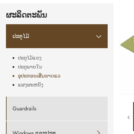
ຜະລິດຕະພັນ
ປະຕູໄມ້

ປະຕູໄມ້ແຂງ
ປະຕູພາຍໃນ
ອຸປະກອນເສີມຮາດແວ
ແຜງຜະຫນັງ
Guardrails
Windows ແລະປະຕູ
