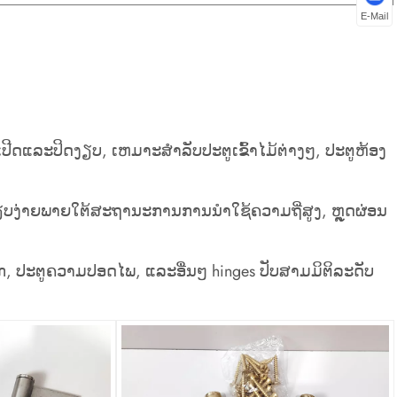
E-Mail
ີດແລະປິດງຽບ, ເຫມາະສໍາລັບປະຕູເຂົ້າໄມ້ຕ່າງໆ, ປະຕູຫ້ອງ
ລຽບງ່າຍພາຍໃຕ້ສະຖານະການການນໍາໃຊ້ຄວາມຖີ່ສູງ, ຫຼຸດຜ່ອນ
ັກ, ປະຕູຄວາມປອດໄພ, ແລະອື່ນໆ hinges ປັບສາມມິຕິລະດັບ