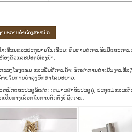
ານະການຄໍາຮ້ອງສະຫມັກ
ຂົ້າເຮືອນແລະປະຕູພາຍໃນເຮືອນ: ທົນທານຕໍ່ການຮັບມືແລະການເປ
ຫ້ອງຄົວແລະປະຕູຫ້ອງນ້ໍາ.
ັກຂອງໂຮງແຮມ ແລະພື້ນທີ່ການຄ້າ: ຮັກສາການດໍາເນີນງານທີ່
້ຈ່າຍໃນການບໍາລຸງຮັກສາໄລຍະຍາວ.
ົ້ວຫນັກແລະປະຕູພິເສດ: ເຫມາະສໍາລັບປະຕູຄູ່, ປະຕູແມ່ແລະເດ
ເປັນທາງເລືອກໃນການຕິດຕັ້ງທີ່ຊັດເຈນ.