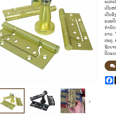
ພວກເຮົ
ເປັນຫ
ເປັນອົ
ແລະປິ
ກໍານົ
ຍາວ. 
ປະຕູ, 
ຊັດເຈ
ປິດແບ
F