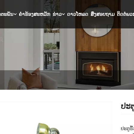
ດຕະພັນ
ຄໍາຮ້ອງສະຫມັກ
ຂ່າວ
ດາວໂຫລດ
ສົ່ງສອບຖາມ
ຕິດຕໍ່ພວ
ປະຕູ
ປະຕູຮ