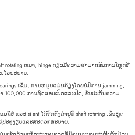
 rotating ຫນາ, hinge ດຽວມີຄວາມສາມາດຮັບການໂຫຼດທີ່
ຊ້ໃນໄລຍະຍາວ.
bearings ເຂັມ​, ການ​ຫມຸນ​ແມ່ນ​ກ້ຽງ​ໂດຍ​ບໍ່​ມີ​ການ jamming​,
ຼາຍກວ່າ 100,000 ການທົດສອບເປີດແລະປິດ, ຮັບປະກັນຄວາມ
ລະ silent ໄດ້ຖືກຕັ້ງຄ່າຢູ່ທີ່ shaft rotating ເພື່ອຫຼຸດ
າໃຊ້ປະຕູງຽບແລະສະດວກສະບາຍ.
ມ່ນເຮັດດ້ວຍເຫຼັກສະແຕນເລດທີ່ມີຄຸນນະພາບສູງຫຼືເຫຼັກມ້ວນ