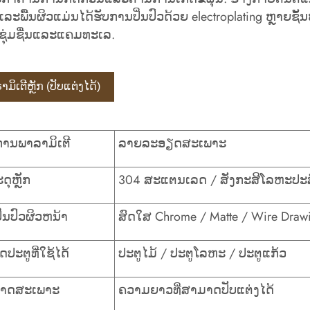
 ແລະພື້ນຜິວແມ່ນໄດ້ຮັບການປິ່ນປົວດ້ວຍ electroplating ຫຼາຍຊ
ຸ່ມຊື່ນແລະແຄມທະເລ.
ມິເຕີຫຼັກ (ປັບແຕ່ງໄດ້)
ານພາລາມິເຕີ
ລາຍລະອຽດສະເພາະ
ດຸຫຼັກ
304 ສະແຕນເລດ / ສັງກະສີໂລຫະປະສົມ
່ນປົວຜິວຫນ້າ
ສົດໃສ Chrome / Matte / Wire Drawi
ປະຕູທີ່ໃຊ້ໄດ້
ປະຕູໄມ້ / ປະຕູໂລຫະ / ປະຕູແກ້ວ
າດສະເພາະ
ຄວາມຍາວທີ່ສາມາດປັບແຕ່ງໄດ້