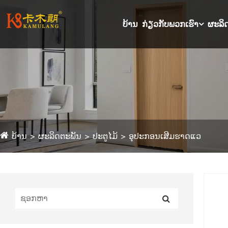
ບ້ານ
ກ່ຽວກັບພວກເຮົາ
ຜະລິ
ບ້ານ
ຜະລິດຕະພັນ
ປະຕູໄມ້
ອຸປະກອນເສີມຮາດແວ