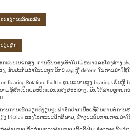
ລະ​ອຽດ​ຜະ​ລິດ​ຕະ​ພັນ
ດ້ປຽບຫຼັກ
ກແບບເບຣກສູງ: ການຮັບຮອງເອົາໃບໄມ້ຫນາແລະໂຄງສ້າງ shaft
ແຂງ, ຮັບປະກັນວ່າໃບປະຕູຫນັກບໍ່ sag ຫຼື deform ໃນການນໍາໃ
ion Bearing Rotation: Built-in ຄຸນ​ນະ​ພາບ​ສູງ bearings ຍົນ​ຫຼື 
ວາມ​ຮູ້​ສຶກ​ເປີດ​ແລະ​ປິດ​ແມ່ນ​ແສງ​ສະ​ຫວ່າງ​. ມັນໄດ້ຜ່ານຫ
ນ.
ານການເຮັດວຽກທີ່ງຽບໆ: ຝາອັດປາກເປື່ອຍທີ່ທົນທານຕໍ່ການສວມໃສ່ ແ
ຽງ friction ຂອງໂລຫະປະສິດທິພາບ, ສ້າງປະສົບການການນໍ
ກໍາຕ້ານການກັດກ່ອນແລະຕ້ານການເກີດຂີ້ຝຸ່ນ: ຮ່າງກາຍຕົ້ນຕໍແ